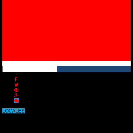
Instagram
YouTube
RSS
LOCALES
El Fiscal de Estado anuncia un
próximo desalojo en la Tortuga