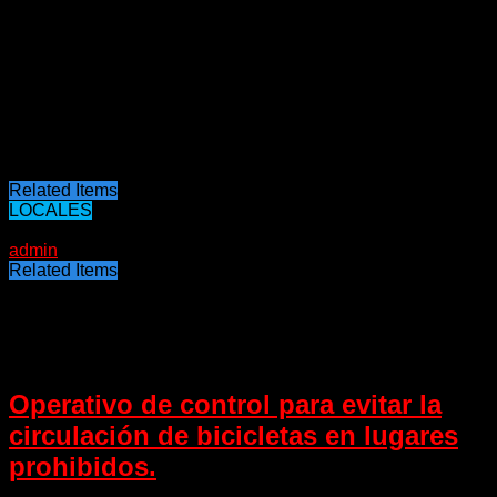
con fines turísticos. Esto otorga una mayor importancia a la
recuperación y regularización del uso del lugar.
Finalmente, el fiscal anunció que, una vez que se reciba la
decisión judicial, se trasladarán a Concordia para hacerse
cargo del inmueble. A pesar de que los procedimientos se
han demorado por la reciente feria judicial, aseguró que la
acción es inminente.
Related Items
LOCALES
08/08/2025
admin
Related Items
Puede interesarte
Operativo de control para evitar la
circulación de bicicletas en lugares
prohibidos.