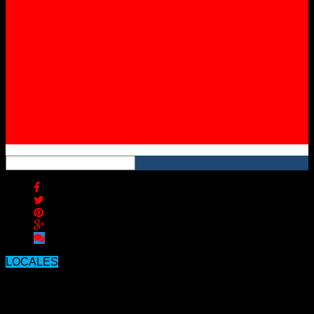
Instagram
YouTube
RSS
LOCALES
Dos jóvenes graves tras un violento
choque de dos motos en la costanera