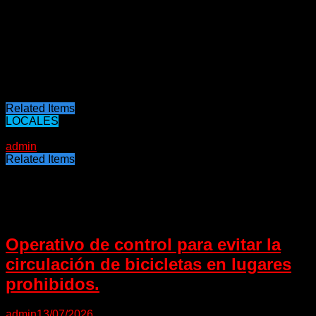
craneano, pasó a quirófano y luego quedó en Terapia
Intensiva”. A su vez, el otro motociclista involucrado, de 28
años, tuvo una “fractura de tobillo, de la pierna izquierda,
traumatismo encéfalo craneano grave y escoriaciones
múltiples, por lo que pasó a Terapia Intensiva”.
El joven de 23 años fue identificado como Rodrigo Calamita.
Related Items
LOCALES
11/01/2023
admin
Related Items
Puede interesarte
Operativo de control para evitar la
circulación de bicicletas en lugares
prohibidos.
admin
13/07/2026