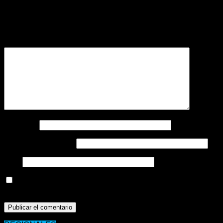
Tu dirección de correo electrónico no será publicada.
Los
campos obligatorios están marcados con
*
Comentario
*
Nombre
*
Correo electrónico
*
Web
Guarda mi nombre, correo electrónico y web en este
navegador para la próxima vez que comente.