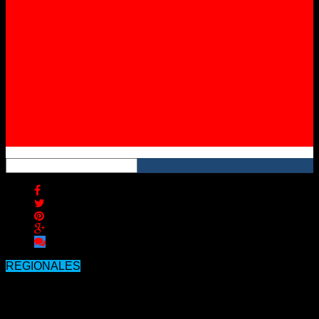
Instagram
YouTube
RSS
REGIONALES
Diputados trata hoy la regulación del
cultivo personal y la producción