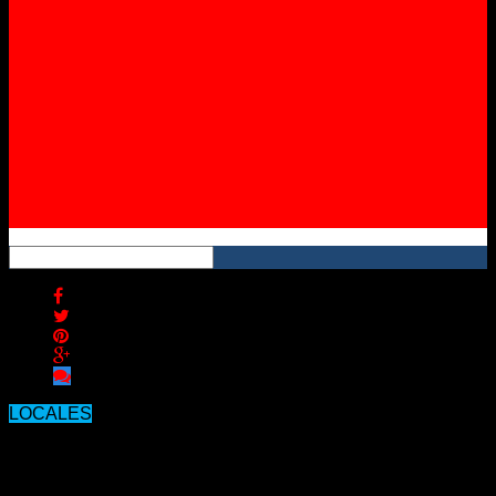
Instagram
YouTube
RSS
LOCALES
Día del Himno: músicos y cantantes
locales invitan a entonar la canción