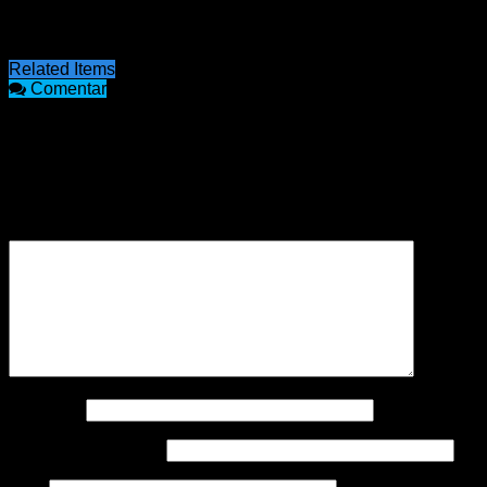
momentos de una manera muy especial y con un mensaje
de esperanza en el futuro”, concluyó.
Related Items
Comentar
COMENTARIOS
Tu dirección de correo electrónico no será publicada.
Los
campos obligatorios están marcados con
*
Comentario
*
Nombre
*
Correo electrónico
*