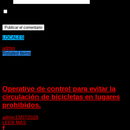
Web
Guarda mi nombre, correo electrónico y web en este
navegador para la próxima vez que comente.
LOCALES
11/05/2020
admin
Related Items
Puede interesarte
Operativo de control para evitar la
circulación de bicicletas en lugares
prohibidos.
admin
13/07/2026
LEER MAS