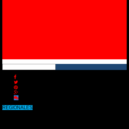
Instagram
YouTube
RSS
REGIONALES
Detuvieron en Chajarí a un
concordiense que vendía drogas en