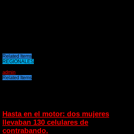
ascendió a la suma de 100 mil pesos aproximadamente.
Este hombre quedó detenido a disposición de la Justicia
local para ser indagado y definir su situación procesal.
Intervino en el procedimiento Personal de Tóxico Chajarí,
comando Radioléctrico e Investigaciones y Grupo Especial
de nuestra localidad.
Fuente: Tal Cual Chajarí – Diario Río Uruguay
Related Items
REGIONALES
05/04/2022
admin
Related Items
Puede interesarte
Hasta en el motor: dos mujeres
llevaban 130 celulares de
contrabando.