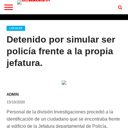
CONTACTO
BIENVENIDOS
A RF 102.7 FM
LOCALES
Detenido por simular ser
policía frente a la propia
jefatura.
ADMIN
15/10/2020
Personal de la división Investigaciones procedió a la
identificación de un ciudadano que se encontraba frente
al edificio de la Jefatura departamental de Policía,