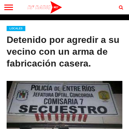
CONTACTO
BIENVENIDOS
A RF 102.7 FM
LOCALES
Detenido por agredir a su
vecino con un arma de
fabricación casera.