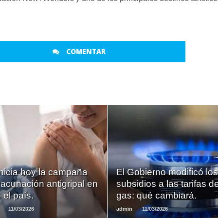
COMENTAR
LEER
LEER
MAS
MAS
nicia hoy la campaña
El Gobierno modificó los
acunación antigripal en
subsidios a las tarifas d
 el país.
gas: qué cambiará.
11/03/2026
admin
11/03/2026