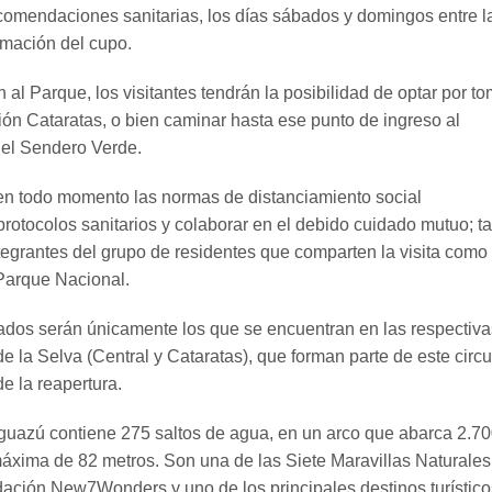
comendaciones sanitarias, los días sábados y domingos entre l
irmación del cupo.
al Parque, los visitantes tendrán la posibilidad de optar por to
ción Cataratas, o bien caminar hasta ese punto de ingreso al
r el Sendero Verde.
en todo momento las normas de distanciamiento social
protocolos sanitarios y colaborar en el debido cuidado mutuo; t
ntegrantes del grupo de residentes que comparten la visita como
 Parque Nacional.
itados serán únicamente los que se encuentran en las respectiva
e la Selva (Central y Cataratas), que forman parte de este circu
de la reapertura.
guazú contiene 275 saltos de agua, en un arco que abarca 2.7
máxima de 82 metros. Son una de las Siete Maravillas Naturales
ación New7Wonders y uno de los principales destinos turístico