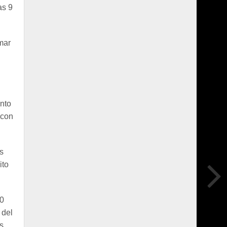
as 9
mar
anto
 con
s
ito
00
 del
s