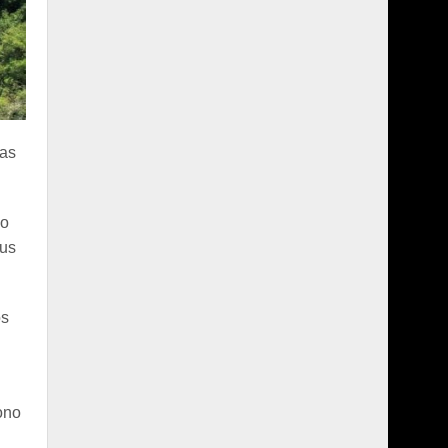
las
lo
rus
os
ono