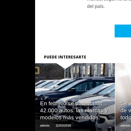
del país.
PUEDE INTERESARTE
LEER
MAS
En febrero se patentaron
Se i
42.000 autos: las marcas y
de v
modelos más vendidos.
todo
admin
11/03/2026
admin