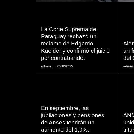
La Corte Suprema de
LEER
Paraguay rechazó un
MAS
reclamo de Edgardo
Aler
Kueider y confirmó el juicio
un 
por contrabando.
del 
admin
29/12/2025
admin
LEER
En septiembre, las
MAS
jubilaciones y pensiones
ANM
de Anses tendrán un
uni
aumento del 1,9%.
tri