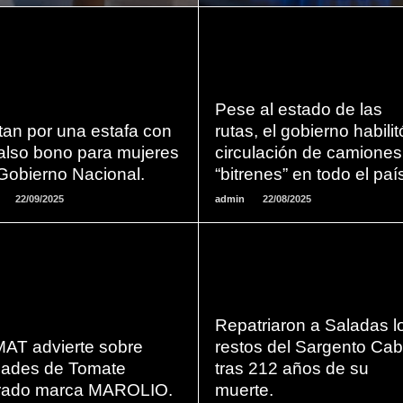
LEER
LEER
Pese al estado de las
MAS
MAS
tan por una estafa con
rutas, el gobierno habilit
falso bono para mujeres
circulación de camiones
Gobierno Nacional.
“bitrenes” en todo el paí
22/09/2025
admin
22/08/2025
LEER
LEER
Repatriaron a Saladas l
MAS
MAS
AT advierte sobre
restos del Sargento Cab
dades de Tomate
tras 212 años de su
turado marca MAROLIO.
muerte.