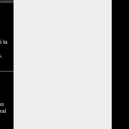
ó la
s.
os
ral