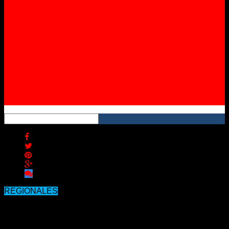
Instagram
YouTube
RSS
REGIONALES
Crece el malestar de vecinos de la
región que esperaron todo el día y el