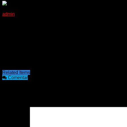
COVID-19: SE REGISTRARON 14 NUEVOS CASOS EN C
admin
02/02/2021
Según el área de Vigilancia Epidemiológica, este lunes en el
En el Departamento Concordia se registraron 14 nuevos casos 
Se notificaron en la provincia 10 fallecimientos asociados a 
Delicia Concepción Masvernat y tenía 73 años.
Los departamentos con más casos son Paraná con 24, Colón 
Related Items
Comentar
COMENTARIOS
Tu dirección de correo electrónico no será publicada.
Los cam