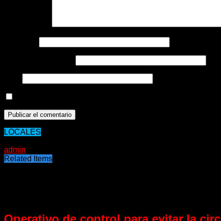
Comentario
*
Nombre
*
Correo electrónico
*
Web
Guarda mi nombre, correo electrónico y web en este nave
LOCALES
02/02/2021
admin
Related Items
Puede interesarte
Operativo de control para evitar la cir