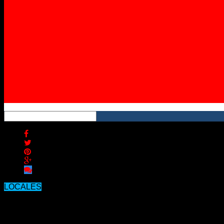
Instagram
YouTube
RSS
LOCALES
COVID-19: SE REGISTRARON 14 NU