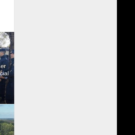
ser
cial