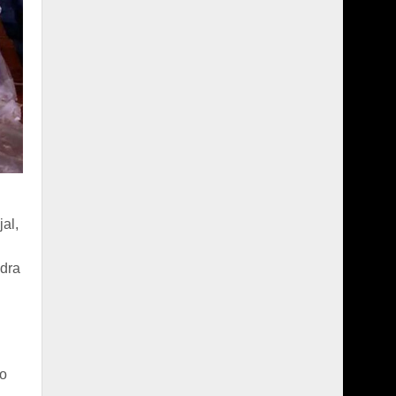
al,
ndra
mo