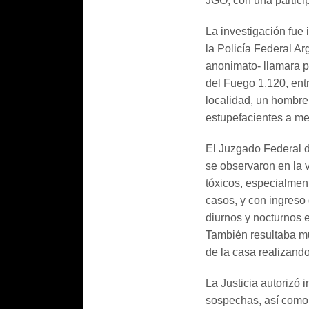
JGO, con una partici
La investigación fue 
la Policía Federal A
anonimato- llamara po
del Fuego 1.120, ent
localidad, un hombre
estupefacientes a me
El Juzgado Federal d
se observaron en la 
tóxicos, especialmen
casos, y con ingreso
diurnos y nocturnos e
También resultaba mu
de la casa realizando
La Justicia autorizó 
sospechas, así como i