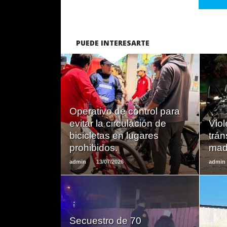
PUEDE INTERESARTE
LEER
Operativo de control para
MAS
evitar la circulación de
Viol
bicicletas en lugares
trán
prohibidos.
mad
admin
13/07/2026
admin
Secuestro de 70
LEER