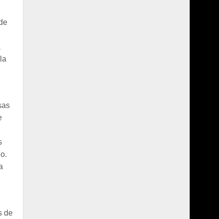
 de
a
la
sas
e
s
o.
a
s de