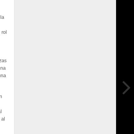
la
 rol
zas
una
una
n
l
 al