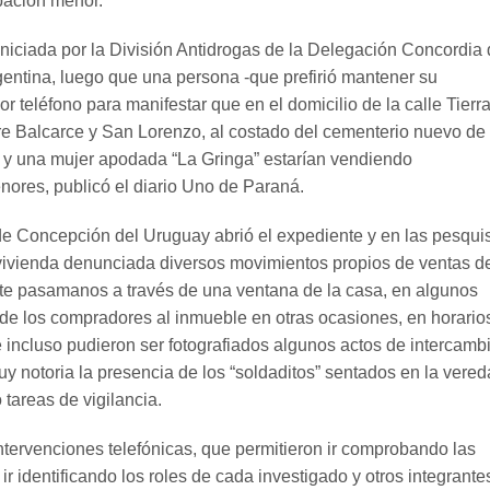
pación menor.
iniciada por la División Antidrogas de la Delegación Concordia
rgentina, luego que una persona -que prefirió mantener su
r teléfono para manifestar que en el domicilio de la calle Tierr
re Balcarce y San Lorenzo, al costado del cementerio nuevo de 
 y una mujer apodada “La Gringa” estarían vendiendo
nores, publicó el diario Uno de Paraná.
e Concepción del Uruguay abrió el expediente y en las pesqui
vivienda denunciada diversos movimientos propios de ventas d
te pasamanos a través de una ventana de la casa, en algunos
 de los compradores al inmueble en otras ocasiones, en horario
 incluso pudieron ser fotografiados algunos actos de intercambi
y notoria la presencia de los “soldaditos” sentados en la vered
 tareas de vigilancia.
intervenciones telefónicas, que permitieron ir comprobando las
r identificando los roles de cada investigado y otros integrante