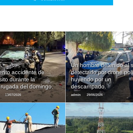
LEER
LEER
Un hombre detenido al 
MAS
MAS
ento accidente de
detectado por drone poli
sito durante la
huyendo por un
rugada del domingo.
descampado.
13/07/2026
admin
29/06/2026
LEER
LEER