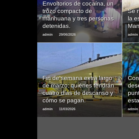
Envoltorios de cocaína, un
MAS
trozo compacto de
Se r
marihuana y tres personas
la 
detenidas.
Man
admin
29/06/2026
admin
LEER
Fin de semana extra largo
Con
MAS
de marzo: quiénes tendrán
des
cuatro días de descanso y
punt
cómo se pagan.
est
admin
11/03/2026
admin