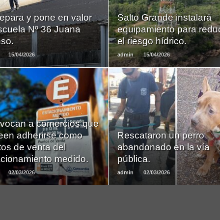
MAS
MAS
epara y pone en valor
Salto Grande instalará
escuela Nº 36 Juana
equipamiento para reduc
so.
el riesgo hídrico.
15/04/2026
admin
15/04/2026
LEER
LEER
vocan a comercios que
MAS
MAS
een adherirse como
Rescataron un perro
os de venta del
abandonado en la vía
acionamiento medido.
pública.
02/03/2026
admin
02/03/2026