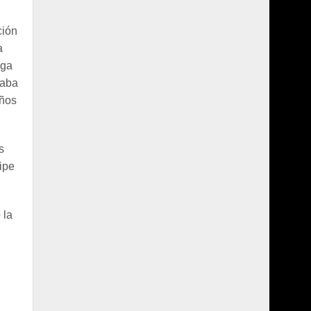
ción
a
nga
taba
años
s
cipe
 la