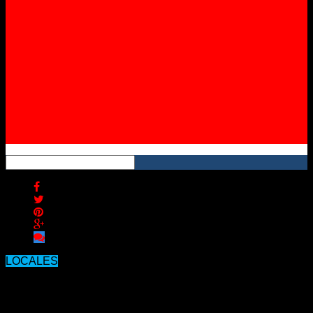
Instagram
YouTube
RSS
LOCALES
Concordia: Realizaron cuatro
allanamientos por presunto lavado