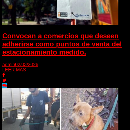
Convocan a comercios que deseen
adherirse como puntos de venta del
estacionamiento medido.
admin
02/03/2026
LEER MAS