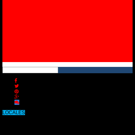
Instagram
YouTube
RSS
LOCALES
CONCORDIA: DESDE HOY EL ÚNICO
INGRESO A CONCORDIA SERÁ POR