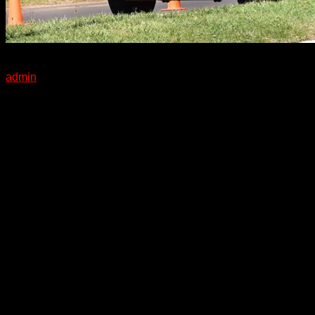
CONCORDIA: DESDE HOY EL ÚNICO INGRESO A
CONCORDIA SERÁ POR LA 015.
admin
23/03/2020
En las últimas horas de ayer, el intendente Alfredo Francolini
le confirmó a este medio que en el transcurso de la mañana
de hoy se interrumpirá el tránsito vehicular en los accesos a
la ciudad por la intersección de la Ruta Nacional 14 y Av.
Presidente Perón y las rutas 22 y 4. De esta manera, la única
vía de ingreso y egreso de la ciudad será la ruta 015, a
través de la Av. Mons. Rösch.
Anoche, al ser contactado por este medio, Francolini se
encontraba reunido en el municipio con algunos funcionarios
de su gabinete, analizando la marcha de los operativos que
se realizan en la ciudad para garantizar el cumplimiento del
aislamiento social preventivo dispuesto por el Gobierno
Nacional.
“Con la colaboración de la Policía de Entre Ríos, del
gobierno de Entre Ríos y las fuerzas de seguridad, estamos