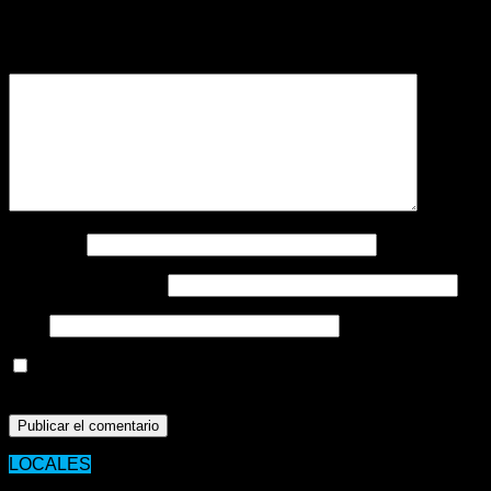
Tu dirección de correo electrónico no será publicada.
Los
campos obligatorios están marcados con
*
Comentario
*
Nombre
*
Correo electrónico
*
Web
Guarda mi nombre, correo electrónico y web en este
navegador para la próxima vez que comente.
LOCALES
23/03/2020