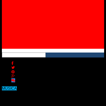
Instagram
YouTube
RSS
MÚSICA
¿Cómo impactó la canción de
Shakira y Bizarrap en las marcas?