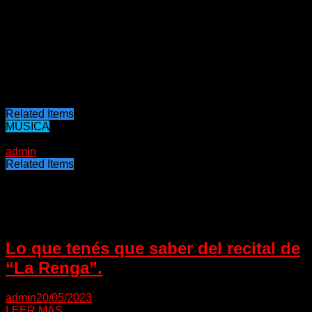
En lo que respecta a los autores del hit, las cifras
recolectadas por Comscore indican que el productor
argentino pasó en un solo día de ser mencionado unas
cuantas veces a poco menos de 10 millones, mientras que la
colombiana llegó a las 30 millones de interacciones.
Fuente: Infobae
Related Items
MÚSICA
22/01/2023
admin
Related Items
Puede interesarte
Lo que tenés que saber del recital de
“La Renga”.
admin
20/05/2023
LEER MAS