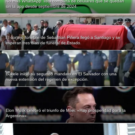
No más WhatsApp: lista completa de celulares que se quedan
sin la app desde septiembre de 2024.
El cortejo fúnebre de Sebastián Piñera llegó a Santiago y se
esperan tres días de funeral de Estado.
Bukele inició su segundo mandato en El Salvador con una
nueva extensión del régimen de excepción.
Elon Musk celebró el triunfo de Milei: «Hay prosperidad para la
Argentina».