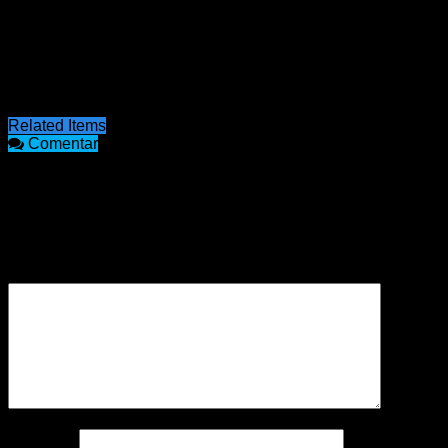
alguien tiene alguna información referente a la posible
identidad de esta persona, se comuniquen inmediatamente
con las autoridades policiales y/o judiciales.
Destacando que la investigación del caso se encuentra a
cargo de la Unidad Fiscal de la Dra. Julia Rivoira.
Related Items
Comentar
COMENTARIOS
Tu dirección de correo electrónico no será publicada.
Los
campos obligatorios están marcados con
*
Comentario
*
Nombre
*