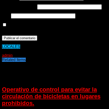
Correo electrónico
*
Web
Guarda mi nombre, correo electrónico y web en este
navegador para la próxima vez que comente.
LOCALES
17/07/2020
admin
Related Items
Puede interesarte
Operativo de control para evitar la
circulación de bicicletas en lugares
prohibidos.