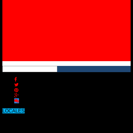
Instagram
YouTube
RSS
LOCALES
Buscan identificar a un hombre que
se habría suicidado.