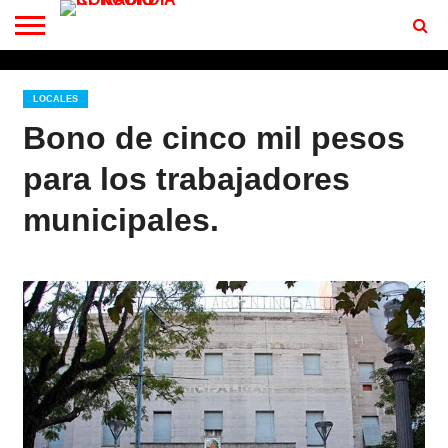
CONTACTO
BIENVENIDOS
A RF 102.7 FM
LOCALES
Bono de cinco mil pesos
para los trabajadores
municipales.