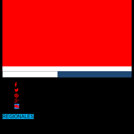
Twitter
Instagram
YouTube
RSS
REGIONALES
Avanza un frente frío que traerá un