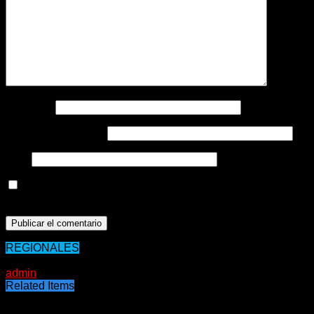
Nombre
*
Correo electrónico
*
Web
Guarda mi nombre, correo electrónico y web en este
navegador para la próxima vez que comente.
REGIONALES
01/09/2020
admin
Related Items
Puede interesarte