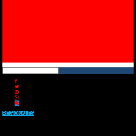
Instagram
YouTube
RSS
REGIONALES
Alertan por precipitaciones
abundantes en zona de Entre Ríos y