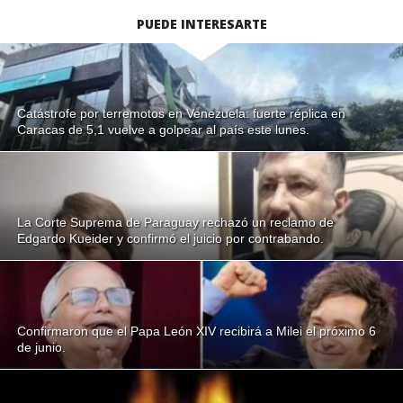
PUEDE INTERESARTE
Catástrofe por terremotos en Venezuela: fuerte réplica en
Caracas de 5,1 vuelve a golpear al país este lunes.
La Corte Suprema de Paraguay rechazó un reclamo de
Edgardo Kueider y confirmó el juicio por contrabando.
Confirmaron que el Papa León XIV recibirá a Milei el próximo 6
de junio.