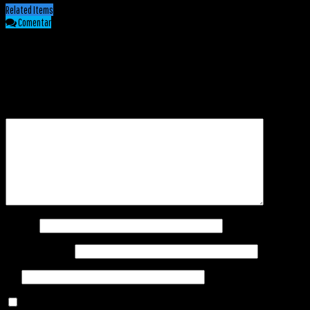
Related Items
Comentar
COMENTARIOS
Tu dirección de correo electrónico no será publicada.
Los campos obligatorios están
marcados con
*
Comentario
*
Nombre
*
Correo electrónico
*
Web
Guarda mi nombre, correo electrónico y web en este navegador para la próxima vez