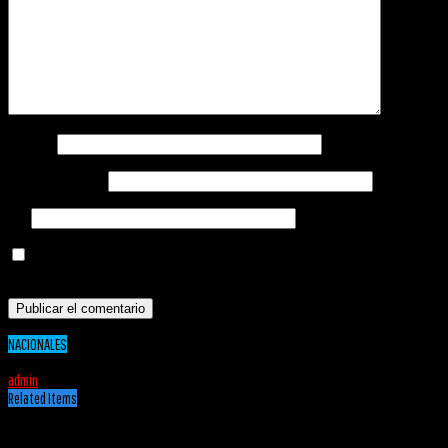
Nombre
*
Correo electrónico
*
Web
Guarda mi nombre, correo electrónico y web en este navegador para la próxima vez
que comente.
NACIONALES
05/05/2020
admin
Related Items
Puede interesarte