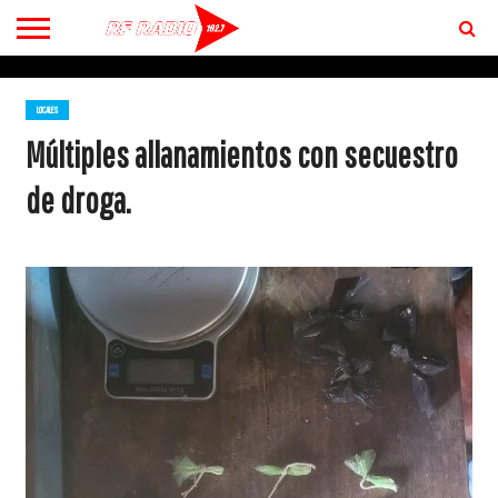
CONTACTO
BIENVENIDOS
A RF 102.7 FM
LOCALES
Múltiples allanamientos con secuestro
de droga.