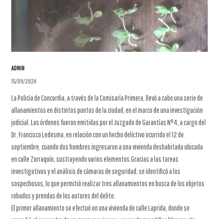
ADMIN
15/09/2024
La Policía de Concordia, a través de la Comisaría Primera, llevó a cabo una serie de
allanamientos en distintos puntos de la ciudad, en el marco de una investigación
judicial. Las órdenes fueron emitidas por el Juzgado de Garantías N°4, a cargo del
Dr. Francisco Ledesma, en relación con un hecho delictivo ocurrido el 12 de
septiembre, cuando dos hombres ingresaron a una vivienda deshabitada ubicada
en calle Zorraquín, sustrayendo varios elementos.Gracias a las tareas
investigativas y el análisis de cámaras de seguridad, se identificó a los
sospechosos, lo que permitió realizar tres allanamientos en busca de los objetos
robados y prendas de los autores del delito.
El primer allanamiento se efectuó en una vivienda de calle Laprida, donde se