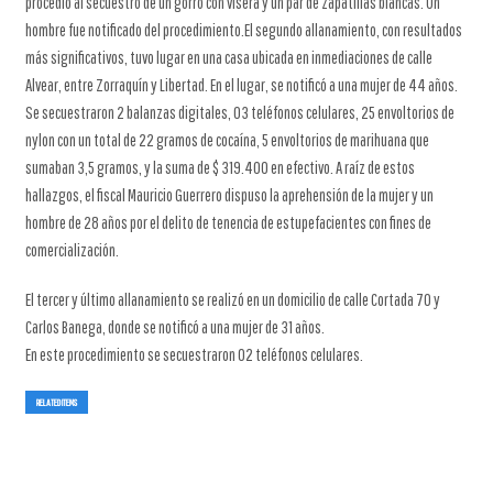
procedió al secuestro de un gorro con visera y un par de zapatillas blancas. Un
hombre fue notificado del procedimiento.El segundo allanamiento, con resultados
más significativos, tuvo lugar en una casa ubicada en inmediaciones de calle
Alvear, entre Zorraquín y Libertad. En el lugar, se notificó a una mujer de 44 años.
Se secuestraron 2 balanzas digitales, 03 teléfonos celulares, 25 envoltorios de
nylon con un total de 22 gramos de cocaína, 5 envoltorios de marihuana que
sumaban 3,5 gramos, y la suma de $ 319.400 en efectivo. A raíz de estos
hallazgos, el fiscal Mauricio Guerrero dispuso la aprehensión de la mujer y un
hombre de 28 años por el delito de tenencia de estupefacientes con fines de
comercialización.
El tercer y último allanamiento se realizó en un domicilio de calle Cortada 70 y
Carlos Banega, donde se notificó a una mujer de 31 años.
En este procedimiento se secuestraron 02 teléfonos celulares.
RELATED ITEMS