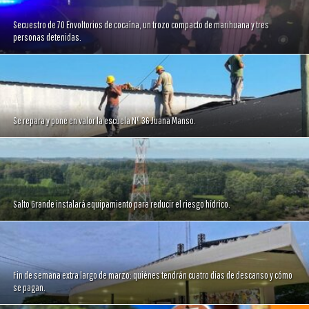
Secuestro de 70 Envoltorios de cocaína, un trozo compacto de marihuana y tres
personas detenidas.
Se repara y pone en valor la escuela Nº 36 Juana Manso.
Salto Grande instalará equipamiento para reducir el riesgo hídrico.
Fin de semana extra largo de marzo: quiénes tendrán cuatro días de descanso y cómo
se pagan.