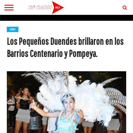
CONTACTO
BIENVENIDOS
A RF 102.7 FM
LOCALES
Los Pequeños Duendes brillaron en los
Barrios Centenario y Pompeya.