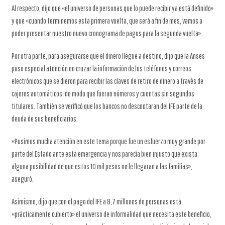
Al respecto, dijo que «el universo de personas que lo puede recibir ya está definido»
y que «cuando terminemos esta primera vuelta, que será a fin de mes, vamos a
poder presentar nuestro nuevo cronograma de pagos para la segunda vuelta».
Por otra parte, para asegurarse que el dinero llegue a destino, dijo que la Anses
puso especial atención en cruzar la información de los teléfonos y correos
electrónicos que se dieron para recibir las claves de retiro de dinero a través de
cajeros automáticos, de modo que fueran números y cuentas sin segundos
titulares. También se verificó que los bancos no descontaran del IFE parte de la
deuda de sus beneficiarios.
«Pusimos mucha atención en este tema porque fue un esfuerzo muy grande por
parte del Estado ante esta emergencia y nos parecía bien injusto que exista
alguna posibilidad de que estos 10 mil pesos no le llegaran a las familias»,
aseguró.
Asimismo, dijo que con el pago del IFE a 8,7 millones de personas está
«prácticamente cubierto» el universo de informalidad que necesita este beneficio,