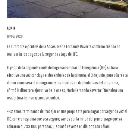
ADMIN
18/05/2020
La directora ejecutiva de la Anses, María Fernanda Raverta confirmó cuándo se
realizarán los pagos de la segunda etapa del IFE.
El pago de la segunda ronda del Ingreso Familiar de Emergencia (IFE) se hará
efectivo una vez concluya el desembolso de la primera, el 3 de junio, pero aún resta
definir cómo será el cronograma y los montos de desembolsos del programa,
afirmó la directora ejecutiva de la Anses, María Fernanda Raverta: “No habrá una
reapertura de inscripciones», indicó.
«Estamos terminando de trabajar en una propuesta para pagar por segunda vez el
IFE, con cronograma que sea seguro; vamos por la mitad del primer pago que ya
cobraron 4.733.000 personas,», apuntó Raverta en diálogo con Télam.