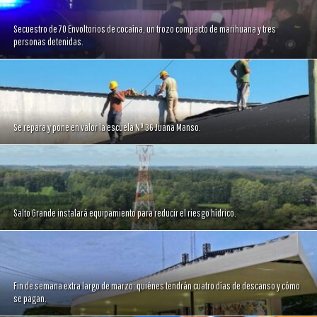
Secuestro de 70 Envoltorios de cocaína, un trozo compacto de marihuana y tres
personas detenidas.
Se repara y pone en valor la escuela Nº 36 Juana Manso.
Salto Grande instalará equipamiento para reducir el riesgo hídrico.
Fin de semana extra largo de marzo: quiénes tendrán cuatro días de descanso y cómo
se pagan.