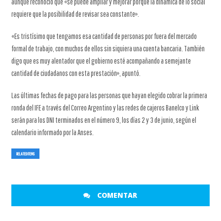
aunque reconoció que «se puede ampliar y mejorar porque la dinámica de lo social
requiere que la posibilidad de revisar sea constante».
«Es tristísimo que tengamos esa cantidad de personas por fuera del mercado
formal de trabajo, con muchos de ellos sin siquiera una cuenta bancaria. También
digo que es muy alentador que el gobierno esté acompañando a semejante
cantidad de ciudadanos con esta prestación», apuntó.
Las últimas fechas de pago para las personas que hayan elegido cobrar la primera
ronda del IFE a través del Correo Argentino y las redes de cajeros Banelco y Link
serán para los DNI terminados en el número 9, los días 2 y 3 de junio, según el
calendario informado por la Anses.
RELATED ITEMS
COMENTAR