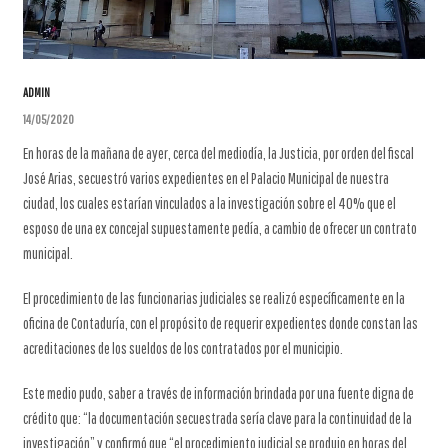
ADMIN
14/05/2020
En horas de la mañana de ayer, cerca del mediodía, la Justicia, por orden del fiscal
José Arias, secuestró varios expedientes en el Palacio Municipal de nuestra
ciudad, los cuales estarían vinculados a la investigación sobre el 40% que el
esposo de una ex concejal supuestamente pedía, a cambio de ofrecer un contrato
municipal.
El procedimiento de las funcionarias judiciales se realizó específicamente en la
oficina de Contaduría, con el propósito de requerir expedientes donde constan las
acreditaciones de los sueldos de los contratados por el municipio.
Este medio pudo, saber a través de información brindada por una fuente digna de
crédito que: “la documentación secuestrada sería clave para la continuidad de la
investigación” y confirmó que “el procedimiento judicial se produjo en horas del