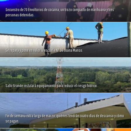
Secuestro de 70 Envoltorios de cocaína, un trozo compacto de marihuana y tres
personas detenidas.
Se repara y pone en valor la escuela Nº 36 Juana Manso.
Salto Grande instalará equipamiento para reducir el riesgo hídrico.
Fin de semana extra largo de marzo: quiénes tendrán cuatro días de descanso y cómo
se pagan.