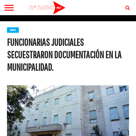
CONTACTO
BIENVENIDOS
A RF 102.7 FM
LOCALES
FUNCIONARIAS JUDICIALES
SECUESTRARON DOCUMENTACIÓN EN LA
MUNICIPALIDAD.