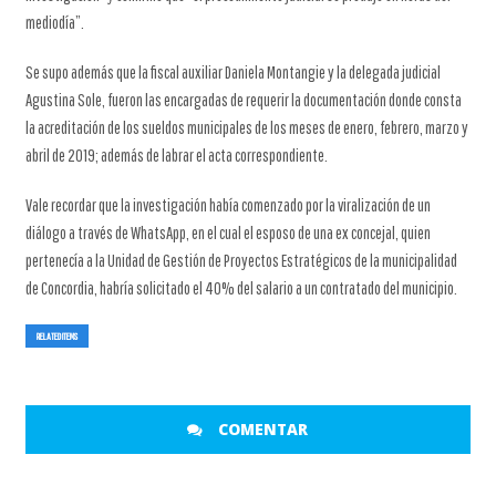
mediodía”.
Se supo además que la fiscal auxiliar Daniela Montangie y la delegada judicial
Agustina Sole, fueron las encargadas de requerir la documentación donde consta
la acreditación de los sueldos municipales de los meses de enero, febrero, marzo y
abril de 2019; además de labrar el acta correspondiente.
Vale recordar que la investigación había comenzado por la viralización de un
diálogo a través de WhatsApp, en el cual el esposo de una ex concejal, quien
pertenecía a la Unidad de Gestión de Proyectos Estratégicos de la municipalidad
de Concordia, habría solicitado el 40% del salario a un contratado del municipio.
RELATED ITEMS
COMENTAR