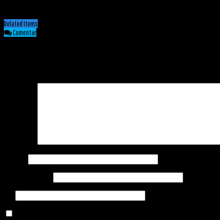
Diario La Nación – El Once
Related Items
Comentar
COMENTARIOS
Tu dirección de correo electrónico no será publicada.
Los campos obligatorios están marca
Comentario
*
Nombre
*
Correo electrónico
*
Web
Guarda mi nombre, correo electrónico y web en este navegador para la próxima vez q