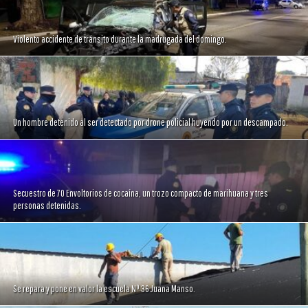
Violento accidente de tránsito durante la madrugada del domingo.
Un hombre detenido al ser detectado por drone policial huyendo por un descampado.
Secuestro de 70 Envoltorios de cocaína, un trozo compacto de marihuana y tres
personas detenidas.
Se repara y pone en valor la escuela Nº 36 Juana Manso.