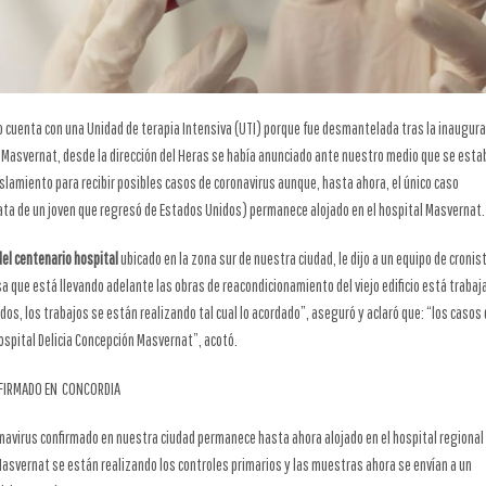
 cuenta con una Unidad de terapia Intensiva (UTI) porque fue desmantelada tras la inaugur
n Masvernat, desde la dirección del Heras se había anunciado ante nuestro medio que se esta
slamiento para recibir posibles casos de coronavirus aunque, hasta ahora, el único caso
ata de un joven que regresó de Estados Unidos) permanece alojado en el hospital Masvernat.
del centenario hospital
ubicado en la zona sur de nuestra ciudad, le dijo a un equipo de cronis
a que está llevando adelante las obras de reacondicionamiento del viejo edificio está traba
os, los trabajos se están realizando tal cual lo acordado”, aseguró y aclaró que: “los casos
hospital Delicia Concepción Masvernat”, acotó.
NFIRMADO EN CONCORDIA
ronavirus confirmado en nuestra ciudad permanece hasta ahora alojado en el hospital regiona
 Masvernat se están realizando los controles primarios y las muestras ahora se envían a un