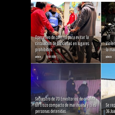
LEER
MAS
Operativo de control para evitar la
circulación de bicicletas en lugares
Viole
prohibidos.
la ma
admin
13/07/2026
admin
LEER
MAS
Secuestro de 70 Envoltorios de cocaína,
un trozo compacto de marihuana y tres
Se rep
personas detenidas.
36 Ju