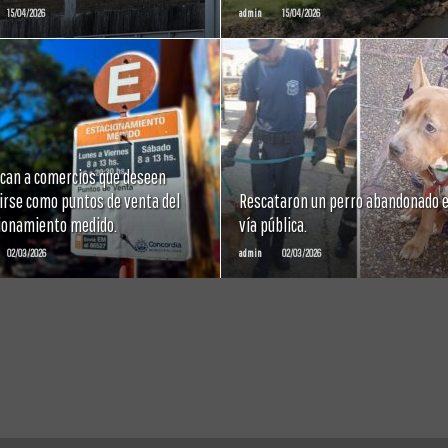
15/04/2026
admin
15/04/2026
LEER
LEER
MAS
MAS
can a comercios que deseen
irse como puntos de venta del
Rescataron un perro abandonado e
ionamiento medido.
vía pública.
02/03/2026
admin
02/03/2026