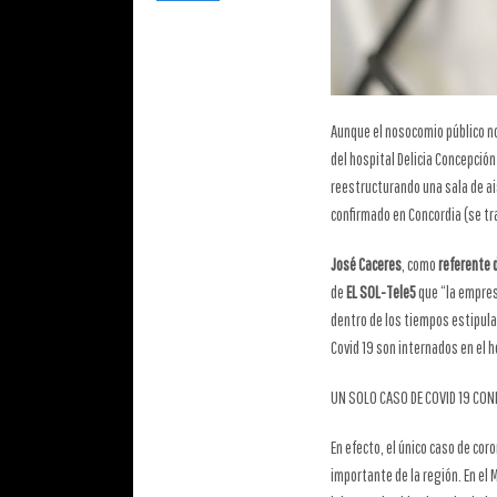
Aunque el nosocomio público no
del hospital Delicia Concepció
reestructurando una sala de ai
confirmado en Concordia (se tr
José Caceres
, como
referente 
de
EL SOL-Tele5
que “la empres
dentro de los tiempos estipulad
Covid 19 son internados en el 
UN SOLO CASO DE COVID 19 CO
En efecto, el único caso de co
importante de la región. En el