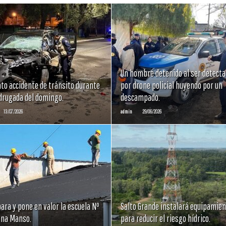
LEER
LEER
MAS
MAS
Un hombre detenido al ser detect
nto accidente de tránsito durante
por drone policial huyendo por un
drugada del domingo.
descampado.
13/07/2026
admin
29/06/2026
LEER
LEER
MAS
MAS
ara y pone en valor la escuela Nº
Salto Grande instalará equipamie
ana Manso.
para reducir el riesgo hídrico.