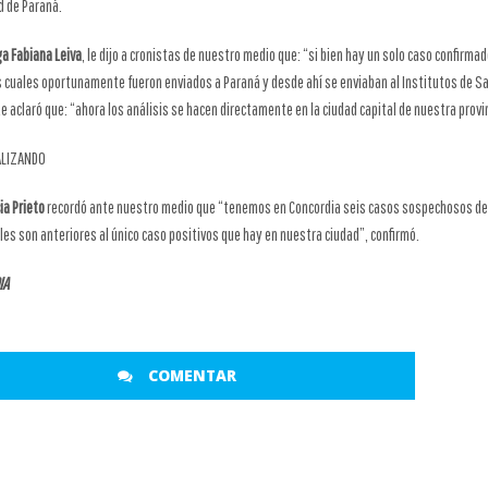
d de Paraná.
a Fabiana Leiva
, le dijo a cronistas de nuestro medio que: “si bien hay un solo caso confirmad
s cuales oportunamente fueron enviados a Paraná y desde ahí se enviaban al Institutos de S
e aclaró que: “ahora los análisis se hacen directamente en la ciudad capital de nuestra provi
ALIZANDO
ia Prieto
recordó ante nuestro medio que “tenemos en Concordia seis casos sospechosos d
les son anteriores al único caso positivos que hay en nuestra ciudad”, confirmó.
IA
COMENTAR