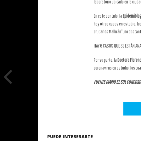
laboratorio ubicado en la ciuda
En este sentido, la
Epidemiólog
hay otros casos en estudio, lo
Dr. Carlos Malbrán”, no obstant
HAY 6 CASOS QUE SE ESTÁN AN
Por su parte, la
Doctora Florenc
coronavirus en estudio, los cua
FUENTE DIARIO EL SOL CONCORD
PUEDE INTERESARTE