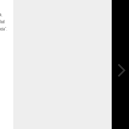
o,
alud
ncia”.
e