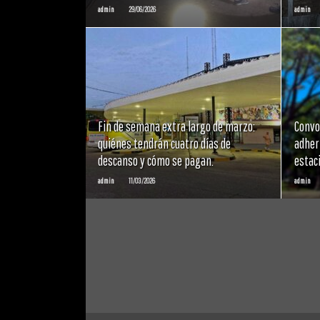
admin
29/06/2026
admin
LEER
MAS
Fin de semana extra largo de marzo:
Convo
quiénes tendrán cuatro días de
adher
descanso y cómo se pagan.
estac
admin
11/03/2026
admin