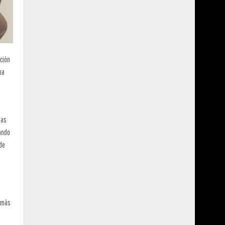
ación
ba
tas
jando
 de
l más