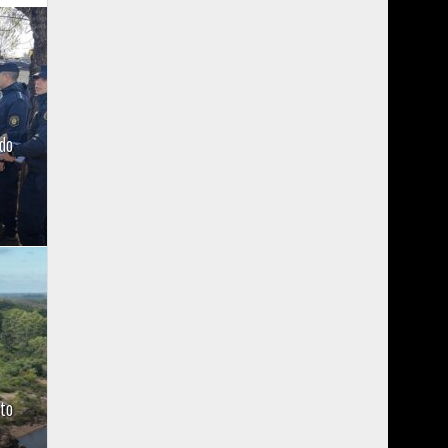
ado
nto