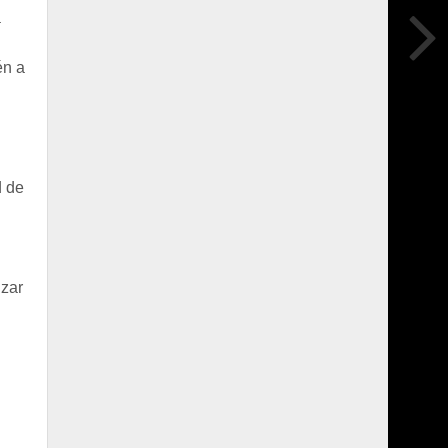
a
én a
d de
s
izar