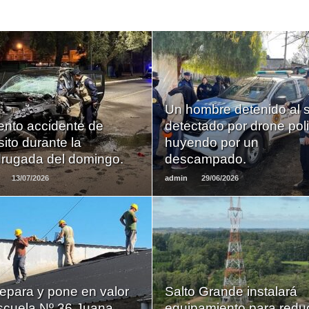
LEER
LEER
Un hombre detenido al 
MAS
MAS
ento accidente de
detectado por drone poli
sito durante la
huyendo por un
rugada del domingo.
descampado.
13/07/2026
admin
29/06/2026
LEER
LEER
MAS
MAS
epara y pone en valor
Salto Grande instalará
escuela Nº 36 Juana
equipamiento para reduc