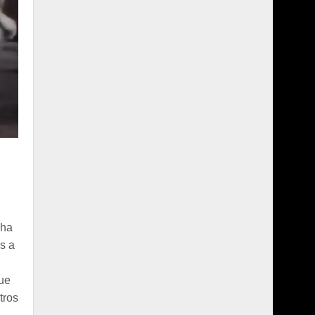
cha
s a
que
tros