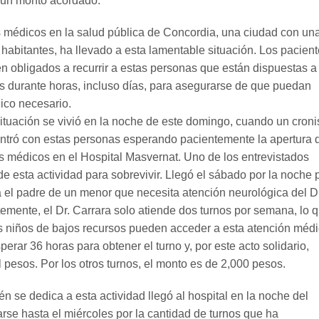
 un monto acordado.
 médicos en la salud pública de Concordia, una ciudad con un
habitantes, ha llevado a esta lamentable situación. Los pacien
en obligados a recurrir a estas personas que están dispuestas a
las durante horas, incluso días, para asegurarse de que puedan
ico necesario.
ituación se vivió en la noche de este domingo, cuando un croni
ntró con estas personas esperando pacientemente la apertura 
os médicos en el Hospital Masvernat. Uno de los entrevistados
e esta actividad para sobrevivir. Llegó el sábado por la noche 
a el padre de un menor que necesita atención neurológica del Dr
emente, el Dr. Carrara solo atiende dos turnos por semana, lo 
os niños de bajos recursos pueden acceder a esta atención médi
rar 36 horas para obtener el turno y, por este acto solidario,
l pesos. Por los otros turnos, el monto es de 2,000 pesos.
n se dedica a esta actividad llegó al hospital en la noche del
se hasta el miércoles por la cantidad de turnos que ha