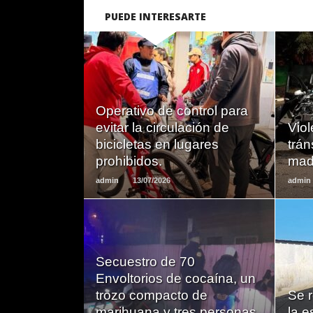
PUEDE INTERESARTE
LEER
Operativo de control para
MAS
evitar la circulación de
Viol
bicicletas en lugares
trán
prohibidos.
mad
admin
13/07/2026
admin
Secuestro de 70
LEER
Envoltorios de cocaína, un
MAS
trozo compacto de
Se r
marihuana y tres personas
la 