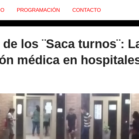
IO
PROGRAMACIÓN
CONTACTO
 de los ¨Saca turnos¨: L
ión médica en hospitale