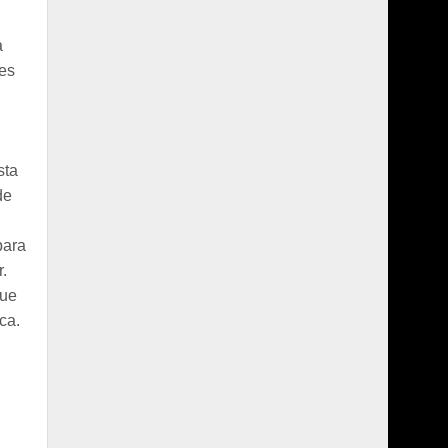
a
tes
sta
de
para
.
que
ca.