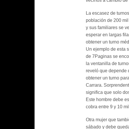
vecinos a cambio de
La escasez de turnos
población de 200 mil 
y sus familiares se v
esperar en largas fi
obtener un turno méd
Un ejemplo de esta s
de 7Paginas se enco
la ventanilla de turn
reveló que depende d
obtener un turno par
Carrara. Sorprendent
significa que solo d
Este hombre debe espe
cobra entre 9 y 10 mi
Otra mujer que tambié
sábado y debe quedar