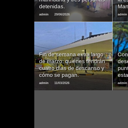
detenidas.
Man
admin
29/06/2026
admin
LEER
Fin de semana extra largo
Con
MAS
de marzo: quiénes tendrán
des
cuatro días de descanso y
punt
cómo se pagan.
est
admin
11/03/2026
admin