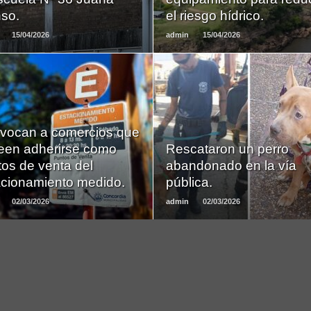
so.
el riesgo hídrico.
15/04/2026
admin
15/04/2026
LEER
LEER
vocan a comercios que
MAS
MAS
een adherirse como
Rescataron un perro
os de venta del
abandonado en la vía
acionamiento medido.
pública.
02/03/2026
admin
02/03/2026