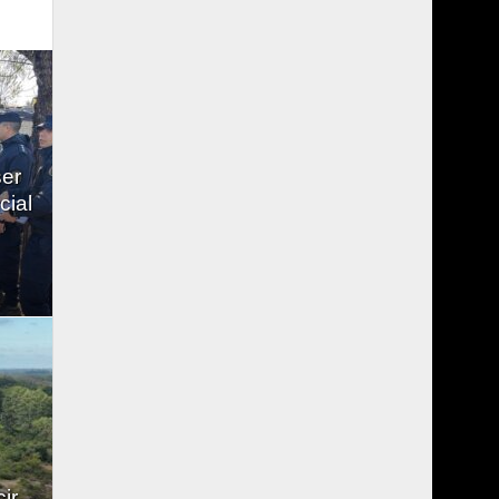
ser
cial
ir