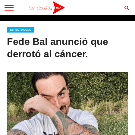
CONTACTO
BIENVENIDOS
A RF 102.7 FM
ESPECTÁCULO
Fede Bal anunció que
derrotó al cáncer.