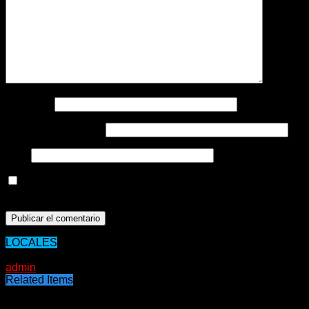
Nombre
*
Correo electrónico
*
Web
Guarda mi nombre, correo electrónico y web en este
navegador para la próxima vez que comente.
LOCALES
28/11/2020
admin
Related Items
Puede interesarte