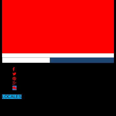
Instagram
YouTube
RSS
LOCALES
El COVID se cobró la primera víctima
entre los empleados del Masvernat.