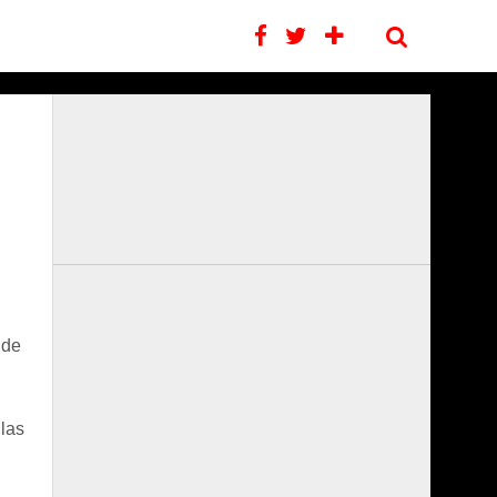
 de
las