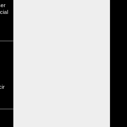
ser
cial
ir