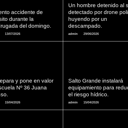
LEER
LEER
Un hombre detenido al 
MAS
MAS
ento accidente de
detectado por drone poli
sito durante la
huyendo por un
rugada del domingo.
descampado.
13/07/2026
admin
29/06/2026
LEER
LEER
MAS
MAS
epara y pone en valor
Salto Grande instalará
escuela Nº 36 Juana
equipamiento para reduc
so.
el riesgo hídrico.
15/04/2026
admin
15/04/2026