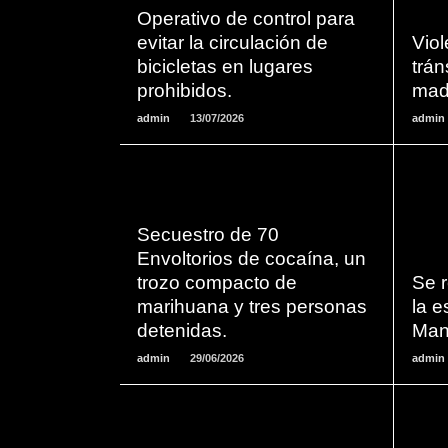
LEER
Operativo de control para
MAS
evitar la circulación de
Viol
bicicletas en lugares
trán
prohibidos.
mad
admin
13/07/2026
admin
Secuestro de 70
LEER
Envoltorios de cocaína, un
MAS
trozo compacto de
Se r
marihuana y tres personas
la 
detenidas.
Man
admin
29/06/2026
admin