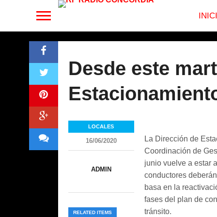
INIC
Desde este mart
Estacionamiento
LOCALES
La Dirección de Esta
16/06/2020
Coordinación de Gest
junio vuelve a estar 
ADMIN
conductores deberán a
basa en la reactivac
fases del plan de con
tránsito.
RELATED ITEMS