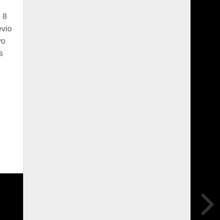
 8
evio
yo
s