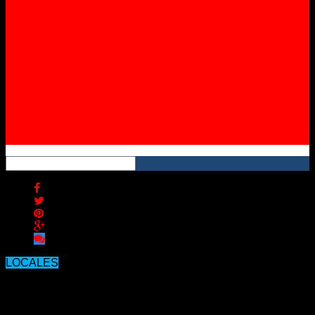
Instagram
YouTube
RSS
LOCALES
Desde el Masvernat resaltan que ¨la
sala de pediatría está abarrotada por