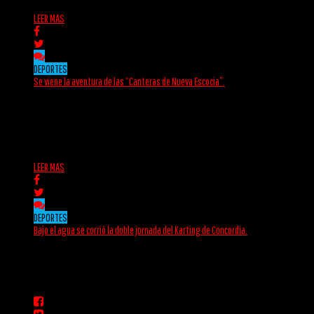
LEER MAS
DEPORTES
Se viene la aventura de las “Canteras de Nueva Escocia”.
El domingo 7 de septiembre, Nueva Escocia será sede de la carrera “Canteras de
Nueva Escocia” en...
admin
22/08/2025
LEER MAS
DEPORTES
Bajo el agua se corrió la doble jornada del Karting de Concordia.
En un fin de semana con un clima lluvioso se llevaron a cabo la tercera y cuarta...
admin
28/07/2025