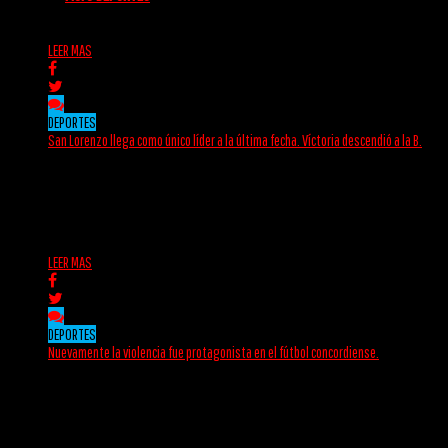
LEER MAS
DEPORTES
San Lorenzo llega como único líder a la última fecha. Víctoria descendió a la B.
Se completó la décima y penúltima fecha del Torneo Clausura. Tras el triunfo por
2 a 0...
admin
13/10/2025
LEER MAS
DEPORTES
Nuevamente la violencia fue protagonista en el fútbol concordiense.
El domingo no terminó de completarse la fecha 6 del torneo clausura de Primera
División de la...
admin
10/09/2025