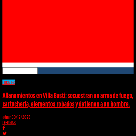
Instagram
YouTube
RSS
LOCALES
Allanamientos en Villa Busti: secuestran un arma de fuego,
cartuchería, elementos robados y detienen a un hombre.
admin
30/12/2025
LEER MAS