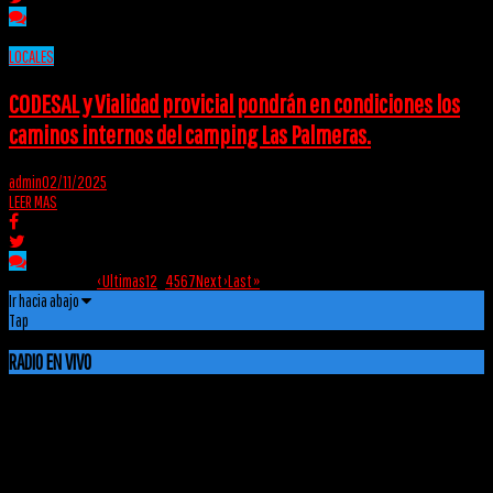
LOCALES
CODESAL y Vialidad provicial pondrán en condiciones los
caminos internos del camping Las Palmeras.
admin
02/11/2025
LEER MAS
Pagina 3 de 267
‹ Ultimas
1
2
3
4
5
6
7
Next ›
Last »
Ir hacia abajo
Tap
RADIO EN VIVO