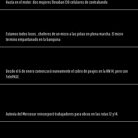
Hasta en el motor: dos mujeres llevaban 130 celulares de contrabando.
Estamos todos locos…choferes de un micro a las piñas en plena marcha. El micro
termino empantanado en la banquina.
Desde el 6 de enero comenzará nuevamente el cobro de peajes en la RN 14, pero con
TelePASE.
Autovía del Mercosur reincorporó trabajadores para obras en las rutas 12 y 14.