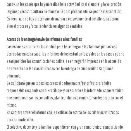
casa». En los casos que hayan realizado la actividad ‘casi siempre’ y la valoración
‘algunas veces’ resultará en minusvalía de lo presentado, se podría marcar el ‘sí’.
Es decir, que no hay pretensión de marcar excesivamente al detalle cada acción,
sino el proceso y/o su tendencia en algunos sentidos.
Acerca de la entrega/envío de Informes a las familias
Las escuelas arbitrarán los medios para hacer llegar a las familias por las vías
acordadas en cada caso, los informes de los estudiantes; salvo en los casos que no
sean posibles las comunicaciones online, se entregarán impresos en la escuela o
se enviarán por las vías utilizadas con la entrega de cuadernillos Seguimos
educando.
Se solicitará que en todos los casos el padre/madre/tutor/tutora/adulto
responsable responda con el «recibido» y su acuerdo a lo informado, como también
que pueda realizar las consultas, plantear dudas o comentar su desacuerdo con el
mismo.
Se sugiere enviar el informe con la explicación acerca de los criterios utilizados
para su confección.
El colectivo docente y la familia respondieron con gran compromiso, compartiendo