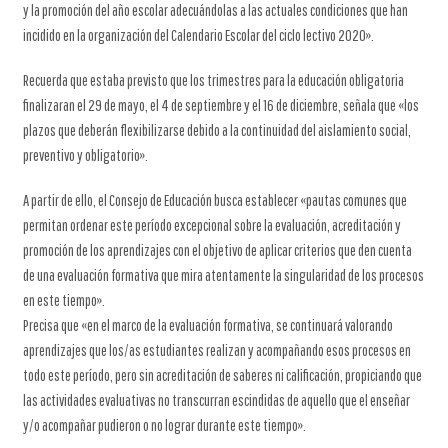
y la promoción del año escolar adecuándolas a las actuales condiciones que han
incidido en la organización del Calendario Escolar del ciclo lectivo 2020».
Recuerda que estaba previsto que los trimestres para la educación obligatoria
finalizaran el 29 de mayo, el 4 de septiembre y el 16 de diciembre, señala que «los
plazos que deberán flexibilizarse debido a la continuidad del aislamiento social,
preventivo y obligatorio».
A partir de ello, el Consejo de Educación busca establecer «pautas comunes que
permitan ordenar este período excepcional sobre la evaluación, acreditación y
promoción de los aprendizajes con el objetivo de aplicar criterios que den cuenta
de una evaluación formativa que mira atentamente la singularidad de los procesos
en este tiempo».
Precisa que «en el marco de la evaluación formativa, se continuará valorando
aprendizajes que los/as estudiantes realizan y acompañando esos procesos en
todo este período, pero sin acreditación de saberes ni calificación, propiciando que
las actividades evaluativas no transcurran escindidas de aquello que el enseñar
y/o acompañar pudieron o no lograr durante este tiempo».