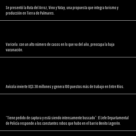
Se presentó la Ruta del Arroz, Vino y Yatay, una propuesta que integra turismo y
producción en Tierra de Palmares.
Varicela: con un alto número de casos en lo que va del año, preocupa la baja
vacunación.
Avícola invierte U$S 38 millones y genera 100 puestos más de trabajo en Entre Ríos.
“Tiene pedido de captura y está siendo intensamente buscado”: El Jefe Departamental
de Policía responde a los constantes robos que hubo en el barrio Benito Legerén.