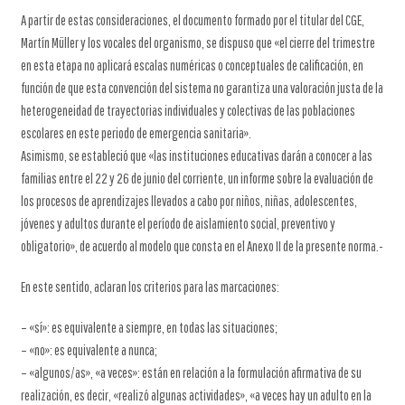
A partir de estas consideraciones, el documento formado por el titular del CGE,
Martín Müller y los vocales del organismo, se dispuso que «el cierre del trimestre
en esta etapa no aplicará escalas numéricas o conceptuales de calificación, en
función de que esta convención del sistema no garantiza una valoración justa de la
heterogeneidad de trayectorias individuales y colectivas de las poblaciones
escolares en este periodo de emergencia sanitaria».
Asimismo, se estableció que «las instituciones educativas darán a conocer a las
familias entre el 22 y 26 de junio del corriente, un informe sobre la evaluación de
los procesos de aprendizajes llevados a cabo por niños, niñas, adolescentes,
jóvenes y adultos durante el período de aislamiento social, preventivo y
obligatorio», de acuerdo al modelo que consta en el Anexo II de la presente norma.-
En este sentido, aclaran los criterios para las marcaciones:
– «sí»: es equivalente a siempre, en todas las situaciones;
– «no»: es equivalente a nunca;
– «algunos/as», «a veces»: están en relación a la formulación afirmativa de su
realización, es decir, «realizó algunas actividades», «a veces hay un adulto en la