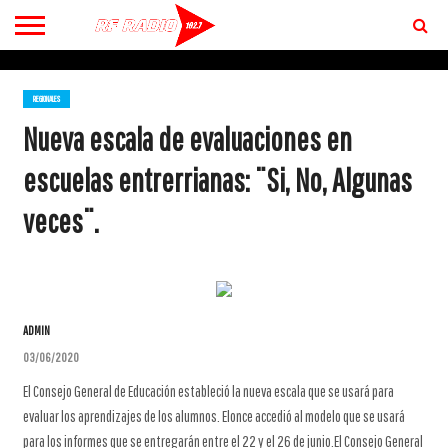
CONTACTO
BIENVENIDOS
A RF 102.7 FM
REGIONALES
Nueva escala de evaluaciones en
escuelas entrerrianas: ¨Si, No, Algunas
veces¨.
ADMIN
03/06/2020
El Consejo General de Educación estableció la nueva escala que se usará para
evaluar los aprendizajes de los alumnos. Elonce accedió al modelo que se usará
para los informes que se entregarán entre el 22 y el 26 de junio.
El Consejo General