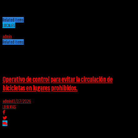
El operativo fue llevado a cabo con conocimiento del agente fiscal Arias, quien continúa
con la investigación para esclarecer el caso y determinar el origen de las armas.
Related Items
LOCALES
21/01/2025
admin
Related Items
Puede interesarte
Operativo de control para evitar la circulación de
bicicletas en lugares prohibidos.
admin
13/07/2026
LEER MAS